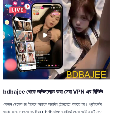
bdbajee থেকে ডাউনলোড করা সেরা VPN এর রিভিউ
একজন ডেভেলপার হিসেবে আমাকে সারাদিন ইন্টারনেটে থাকতে হয়। প্রাইভেসি
আমার কাছে সবচেয়ে বড় বিষয়। bdbajee প্ল্যাটফর্ম থেকে আমি একটি নতুন