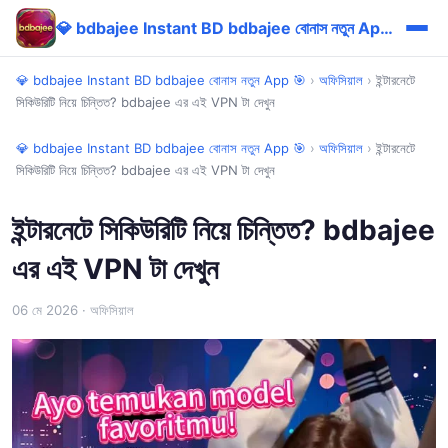
💎 bdbajee Instant BD bdbajee বোনাস নতুন App 🎯
💎 bdbajee Instant BD bdbajee বোনাস নতুন App 🎯
›
অফিসিয়াল
›
ইন্টারনেটে
সিকিউরিটি নিয়ে চিন্তিত? bdbajee এর এই VPN টা দেখুন
💎 bdbajee Instant BD bdbajee বোনাস নতুন App 🎯
›
অফিসিয়াল
›
ইন্টারনেটে
সিকিউরিটি নিয়ে চিন্তিত? bdbajee এর এই VPN টা দেখুন
ইন্টারনেটে সিকিউরিটি নিয়ে চিন্তিত? bdbajee
এর এই VPN টা দেখুন
06 মে 2026
· অফিসিয়াল