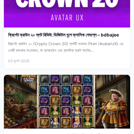
ক্রিপ্টো ক্রাউন ২০ স্লট রিভিউ: ডিজিটাল যুগে ক্লাসিক গেমপ্লে – bdbajee
ক্রিপ্টো ক্রাউন ২০ (Crypto Crown 20) স্লটটি অবতার ইউএক্স (AvatarUX) এর
একটি চমৎকার সংযোজন, যা ব্লকচেইন এবং ক্লাসিক ফ্রুট স্লটের...
02 জুলাই 2026