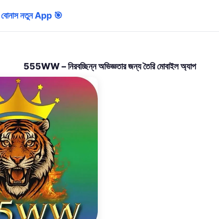
োনাস নতুন App 🎯
555WW – নিরবচ্ছিন্ন অভিজ্ঞতার জন্য তৈরি মোবাইল অ্যাপ