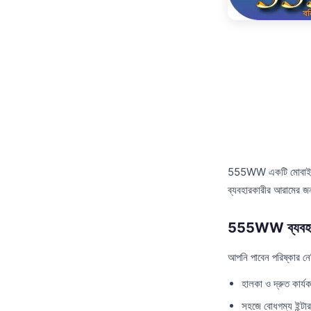
555WW একটি মোবাইল অ্
ব্যবহারকারীর আরামের জ
555WW ব্যবহার
আপনি পাবেন পরিষ্কার ন
হালকা ও দ্রুত কার্যক
সহজে বোধগম্য ইন্টা