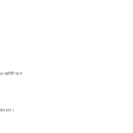
র প্রতিটি অংশ
ভাবে চলে।