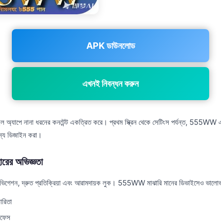
APK ডাউনলোড
এখনই নিবন্ধন করুন
যাপে নানা ধরনের কনটেন্ট একত্রিত করে। প্রথম স্ক্রিন থেকে সেটিংস পর্যন্ত, 555WW এ
ন্য ডিজাইন করা।
ের অভিজ্ঞতা
েভিগেশন, দ্রুত প্রতিক্রিয়া এবং আরামদায়ক লুক। 555WW মাঝারি মানের ডিভাইসেও ভালো
ারিতা
রফেস