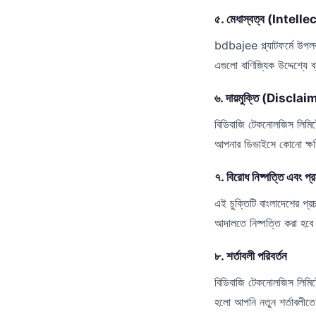
৫. মেধাস্বত্ব (Intel
bdbajee প্ল্যাটফর্মে উপল
এগুলো বাণিজ্যিক উদ্দেশ্যে
৬. দায়মুক্তি (Discla
বিডিবাজি টেকনোলজিস লিমিটেড
আপনার ডিভাইসে কোনো ক্ষতি 
৭. বিরোধ নিষ্পত্তি এবং প
এই চুক্তিটি বাংলাদেশের প
আদালতে নিষ্পত্তি করা হব
৮. শর্তাবলী পরিবর্তন
বিডিবাজি টেকনোলজিস লিমিটেড
হলো আপনি নতুন শর্তাবলীতে