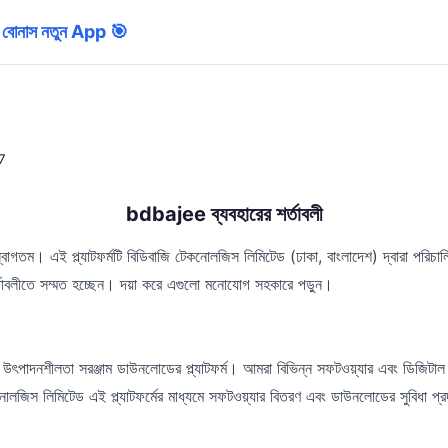
োনাস নতুন App 🎯
7
bdbajee ব্যবহারের শর্তাবলী
তম। এই প্ল্যাটফর্মটি বিডিবাজি টেকনোলজিস লিমিটেড (ঢাকা, বাংলাদেশ) দ্বারা পরি
তাবলীতে সম্মত হচ্ছেন। দয়া করে এগুলো মনোযোগ সহকারে পড়ুন।
পাদনশীলতা সরঞ্জাম ডাউনলোডের প্ল্যাটফর্ম। আমরা বিভিন্ন সফটওয়্যার এবং ডিজিটাল 
োলজিস লিমিটেড এই প্ল্যাটফর্মের মাধ্যমে সফটওয়্যার বিতরণ এবং ডাউনলোডের সুবিধা প্