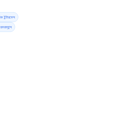
িক ইন্টারফেস
রফরম্যান্স