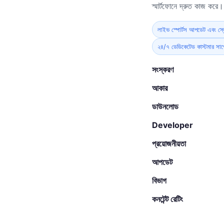
স্মার্টফোনে দ্রুত কাজ ক
লাইভ স্পোর্টস আপডেট এবং স্
২৪/৭ ডেডিকেটেড কাস্টমার সাপো
সংস্করণ
আকার
ডাউনলোড
Developer
প্রয়োজনীয়তা
আপডেট
বিভাগ
কনটেন্ট রেটিং