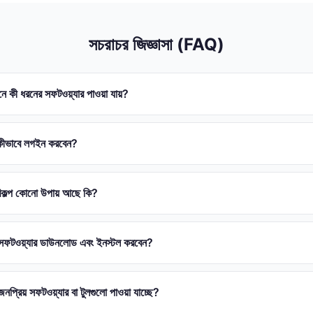
সচরাচর জিজ্ঞাসা (FAQ)
কী ধরনের সফটওয়্যার পাওয়া যায়?
কীভাবে লগইন করবেন?
র বিকল্প কোনো উপায় আছে কি?
 সফটওয়্যার ডাউনলোড এবং ইনস্টল করবেন?
নপ্রিয় সফটওয়্যার বা টুলগুলো পাওয়া যাচ্ছে?