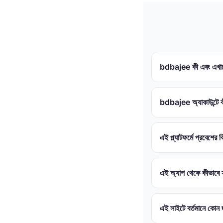
bdbajee কী এবং এখানে 
bdbajee অ্যাকাউন্টে 
এই প্ল্যাটফর্মে প্রবেশে
এই অ্যাপ থেকে কীভাবে
এই সাইটে বর্তমানে কোন জ