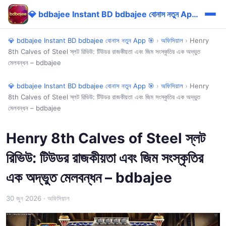
💎 bdbajee Instant BD bdbajee বোনাস নতুন App 🎯
💎 bdbajee Instant BD bdbajee বোনাস নতুন App 🎯
›
অফিসিয়াল
›
Henry
8th Calves of Steel স্লট রিভিউ: টিউডর রাজকীয়তা এবং জিম সংস্কৃতির এক অদ্ভুত
মেলবন্ধন – bdbajee
💎 bdbajee Instant BD bdbajee বোনাস নতুন App 🎯
›
অফিসিয়াল
›
Henry
8th Calves of Steel স্লট রিভিউ: টিউডর রাজকীয়তা এবং জিম সংস্কৃতির এক অদ্ভুত
মেলবন্ধন – bdbajee
Henry 8th Calves of Steel স্লট
রিভিউ: টিউডর রাজকীয়তা এবং জিম সংস্কৃতির
এক অদ্ভুত মেলবন্ধন – bdbajee
30 জুন 2026
· অফিসিয়াল