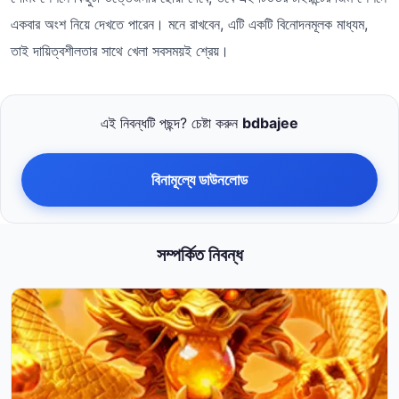
একবার অংশ নিয়ে দেখতে পারেন। মনে রাখবেন, এটি একটি বিনোদনমূলক মাধ্যম,
তাই দায়িত্বশীলতার সাথে খেলা সবসময়ই শ্রেয়।
এই নিবন্ধটি পছন্দ? চেষ্টা করুন
bdbajee
বিনামূল্যে ডাউনলোড
সম্পর্কিত নিবন্ধ