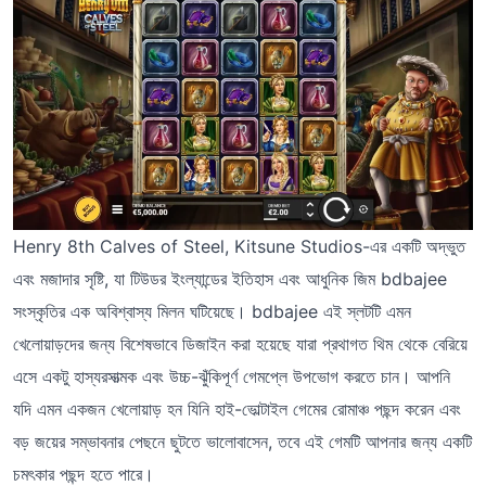
Henry 8th Calves of Steel, Kitsune Studios-এর একটি অদ্ভুত
এবং মজাদার সৃষ্টি, যা টিউডর ইংল্যান্ডের ইতিহাস এবং আধুনিক জিম bdbajee
সংস্কৃতির এক অবিশ্বাস্য মিলন ঘটিয়েছে। bdbajee এই স্লটটি এমন
খেলোয়াড়দের জন্য বিশেষভাবে ডিজাইন করা হয়েছে যারা প্রথাগত থিম থেকে বেরিয়ে
এসে একটু হাস্যরসাত্মক এবং উচ্চ-ঝুঁকিপূর্ণ গেমপ্লে উপভোগ করতে চান। আপনি
যদি এমন একজন খেলোয়াড় হন যিনি হাই-ভোল্টাইল গেমের রোমাঞ্চ পছন্দ করেন এবং
বড় জয়ের সম্ভাবনার পেছনে ছুটতে ভালোবাসেন, তবে এই গেমটি আপনার জন্য একটি
চমৎকার পছন্দ হতে পারে।