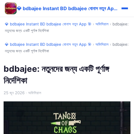
💎 bdbajee Instant BD bdbajee বোনাস নতুন App 🎯
💎 bdbajee Instant BD bdbajee বোনাস নতুন App 🎯
›
অফিসিয়াল
›
bdbajee:
নতুনদের জন্য একটি পূর্ণাঙ্গ নির্দেশিকা
💎 bdbajee Instant BD bdbajee বোনাস নতুন App 🎯
›
অফিসিয়াল
›
bdbajee:
নতুনদের জন্য একটি পূর্ণাঙ্গ নির্দেশিকা
bdbajee: নতুনদের জন্য একটি পূর্ণাঙ্গ
নির্দেশিকা
25 জুন 2026
· অফিসিয়াল