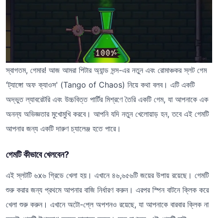
স্বাগতম, গেমার! আজ আমরা পিটার অ্যান্ড সন্স-এর নতুন এবং রোমাঞ্চকর স্লট গেম
'ট্যাঙ্গো অফ ক্যাওস' (Tango of Chaos) নিয়ে কথা বলব। এটি একটি
অদ্ভুত ল্যাবরেটরি এবং উচ্চবিত্ত পার্টির মিশ্রণে তৈরি একটি গেম, যা আপনাকে এক
অনন্য অভিজ্ঞতার মুখোমুখি করবে। আপনি যদি নতুন খেলোয়াড় হন, তবে এই গেমটি
আপনার জন্য একটি দারুণ চ্যালেঞ্জ হতে পারে।
গেমটি কীভাবে খেলবেন?
এই স্লটটি ৬x৬ গ্রিডে খেলা হয়। এখানে ৪৬,৬৫৬টি জয়ের উপায় রয়েছে। গেমটি
শুরু করার জন্য প্রথমে আপনার বাজি নির্ধারণ করুন। এরপর স্পিন বাটনে ক্লিক করে
খেলা শুরু করুন। এখানে অটো-প্লে অপশনও রয়েছে, যা আপনাকে বারবার ক্লিক না